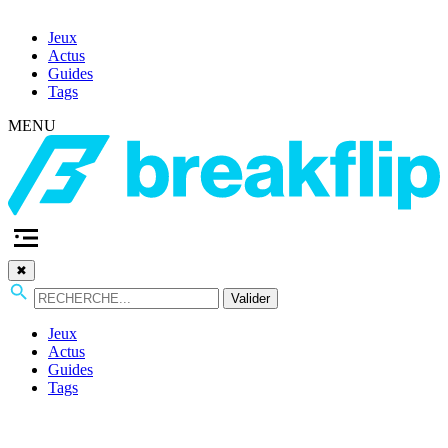
Jeux
Actus
Guides
Tags
MENU
✖
Valider
Jeux
Actus
Guides
Tags