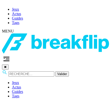
Jeux
Actus
Guides
Tags
MENU
✖
Valider
Jeux
Actus
Guides
Tags