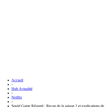
Accueil
›
Hub Actualité
›
Netflix
›
Squid Game Résumé : Recap de la saison 2 et explications de