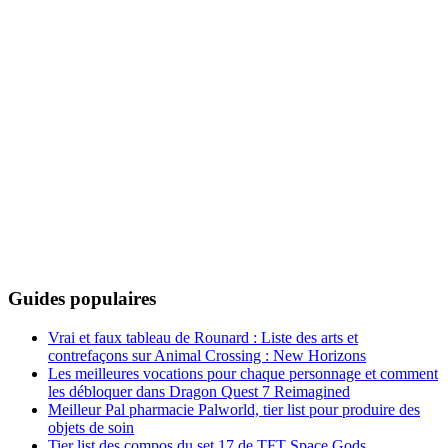
Guides populaires
Vrai et faux tableau de Rounard : Liste des arts et
contrefaçons sur Animal Crossing : New Horizons
Les meilleures vocations pour chaque personnage et comment
les débloquer dans Dragon Quest 7 Reimagined
Meilleur Pal pharmacie Palworld, tier list pour produire des
objets de soin
Tier list des compos du set 17 de TFT Space Gods