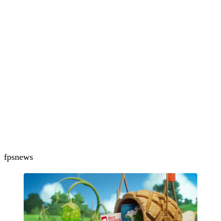
fps
news