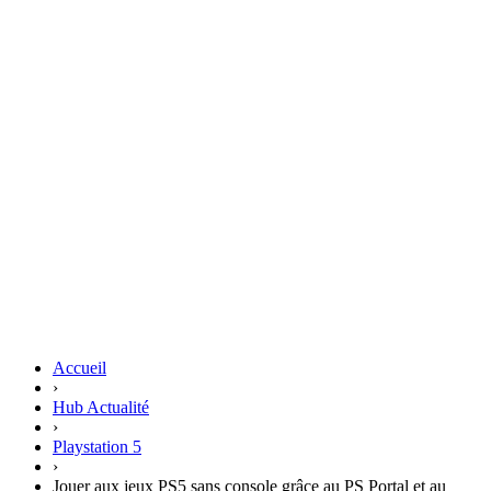
Accueil
›
Hub Actualité
›
Playstation 5
›
Jouer aux jeux PS5 sans console grâce au PS Portal et au