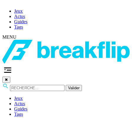
Jeux
Actus
Guides
Tags
MENU
✖
Valider
Jeux
Actus
Guides
Tags