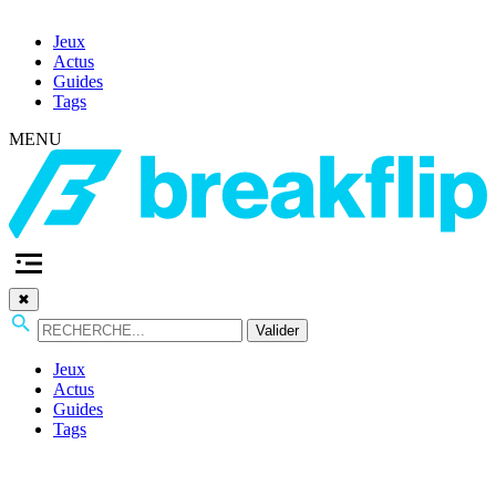
Jeux
Actus
Guides
Tags
MENU
✖
Valider
Jeux
Actus
Guides
Tags