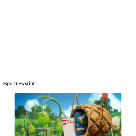
esport
news
riot