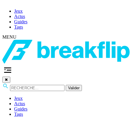
Jeux
Actus
Guides
Tags
MENU
✖
Valider
Jeux
Actus
Guides
Tags