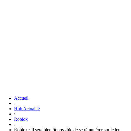
Accueil
›
Hub Actualité
›
Roblox
›
Roblox : Il sera bientôt possible de se rémunérer sur le jeu