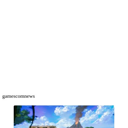
gamescom
news