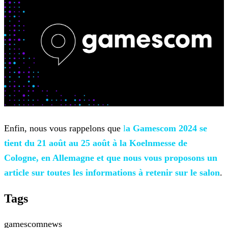
Enfin, nous vous rappelons que
l
a
Gamescom 2024 se
tient du 21 août au 25 août
à la Koelnmesse de
Cologne, en Allemagne et que nous vous proposons un
article sur toutes les informations à retenir sur le
salon
.
Tags
gamescom
news