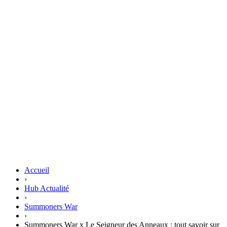
Accueil
›
Hub Actualité
›
Summoners War
›
Summoners War x Le Seigneur des Anneaux : tout savoir sur