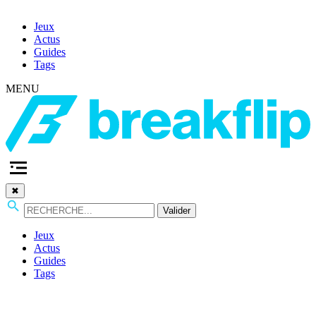
Jeux
Actus
Guides
Tags
MENU
✖
Valider
Jeux
Actus
Guides
Tags