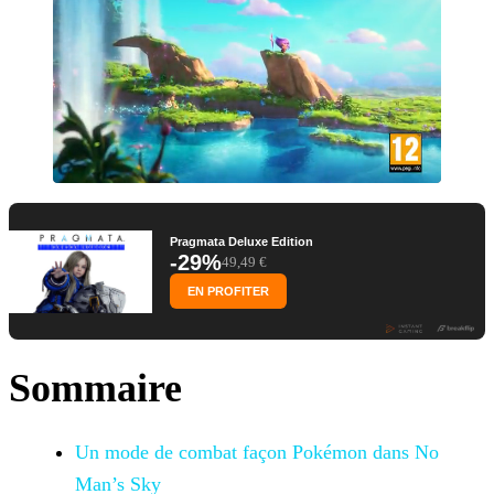
Pragmata Deluxe Edition
-29%
49,49 €
EN PROFITER
Sommaire
Un mode de combat façon Pokémon dans No
Man’s Sky