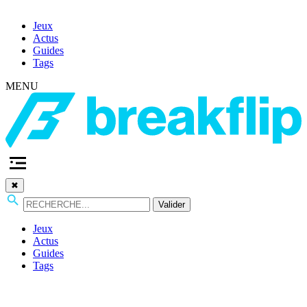
Jeux
Actus
Guides
Tags
MENU
✖
Valider
Jeux
Actus
Guides
Tags