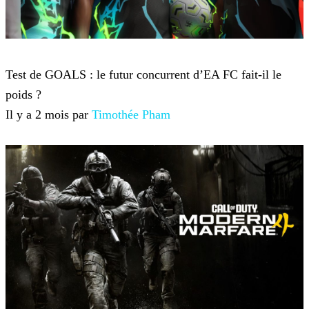
Jeux-vidéo
Test de GOALS : le futur concurrent d’EA FC fait-il le
poids ?
Il y a 2 mois par
Timothée Pham