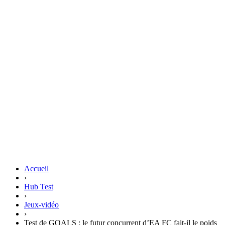
Accueil
›
Hub Test
›
Jeux-vidéo
›
Test de GOALS : le futur concurrent d’EA FC fait-il le poids