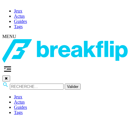
Jeux
Actus
Guides
Tags
MENU
✖
Valider
Jeux
Actus
Guides
Tags