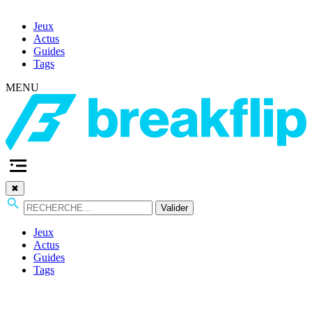
Jeux
Actus
Guides
Tags
MENU
✖
Valider
Jeux
Actus
Guides
Tags