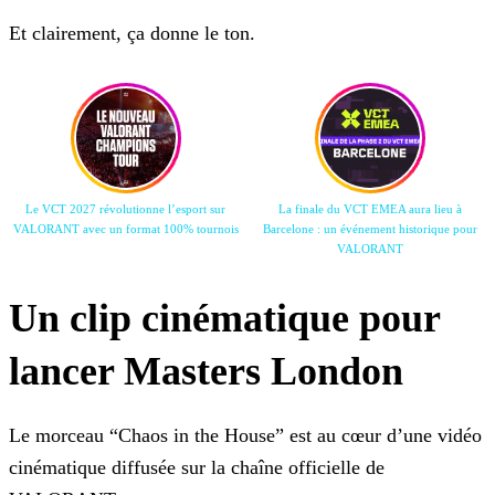
Et clairement, ça donne le ton.
Le VCT 2027 révolutionne l’esport sur
La finale du VCT EMEA aura lieu à
VALORANT avec un format 100% tournois
Barcelone : un événement historique pour
VALORANT
Un clip cinématique pour
lancer Masters London
Le morceau “Chaos in the House” est au cœur d’une vidéo
cinématique diffusée sur la chaîne officielle de