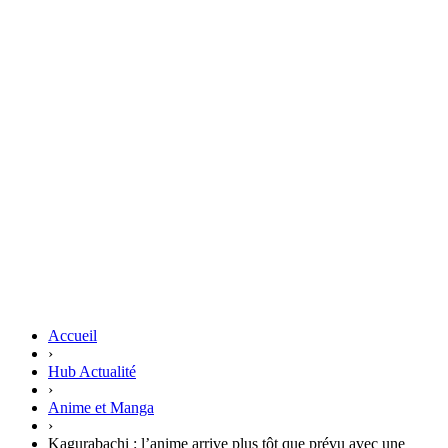
Accueil
›
Hub Actualité
›
Anime et Manga
›
Kagurabachi : l’anime arrive plus tôt que prévu avec une