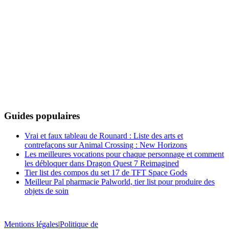
Guides populaires
Vrai et faux tableau de Rounard : Liste des arts et
contrefaçons sur Animal Crossing : New Horizons
Les meilleures vocations pour chaque personnage et comment
les débloquer dans Dragon Quest 7 Reimagined
Tier list des compos du set 17 de TFT Space Gods
Meilleur Pal pharmacie Palworld, tier list pour produire des
objets de soin
Mentions légales
|
Politique de