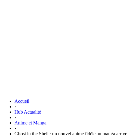
Accueil
›
Hub Actualité
›
Anime et Manga
›
Ghost in the Shell : un nouvel anime fidèle au manga arrive