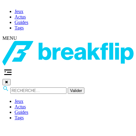
Jeux
Actus
Guides
Tags
MENU
✖
Valider
Jeux
Actus
Guides
Tags