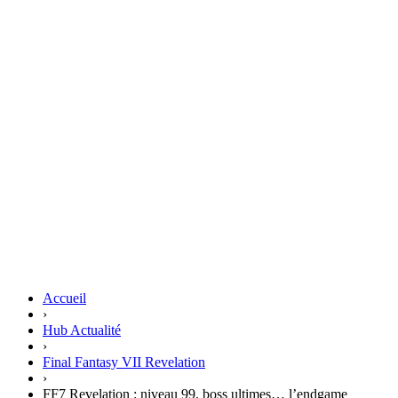
Accueil
›
Hub Actualité
›
Final Fantasy VII Revelation
›
FF7 Revelation : niveau 99, boss ultimes… l’endgame