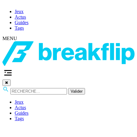
Jeux
Actus
Guides
Tags
MENU
✖
Valider
Jeux
Actus
Guides
Tags