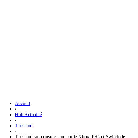
Accueil
›
Hub Actualité
›
Tarisland
›
Tarisland sur console, une sortie Xbox, PS5 et Switch de