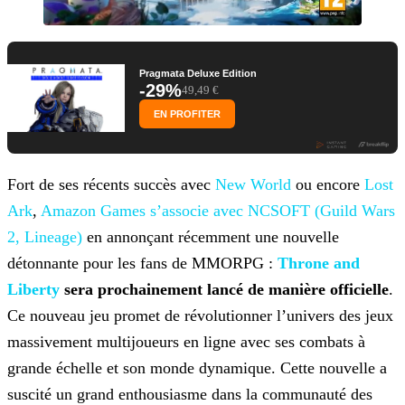
Pragmata Deluxe Edition
-29%
49,49 €
EN PROFITER
Fort de ses récents succès avec
New World
ou encore
Lost
Ark
,
Amazon Games s’associe avec
NCSOFT (Guild Wars
2, Lineage)
en annonçant récemment une nouvelle
détonnante pour les fans de MMORPG :
Throne and
Liberty
sera prochainement lancé de manière officielle
.
Ce nouveau jeu promet de révolutionner l’univers des jeux
massivement multijoueurs en ligne avec ses combats à
grande
échelle et son monde dynamique. Cette nouvelle a
suscité un grand enthousiasme dans la communauté des