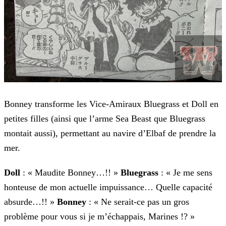
Bonney transforme les Vice-Amiraux Bluegrass et Doll en
petites filles (ainsi que l’arme Sea Beast que Bluegrass
montait aussi), permettant au navire d’Elbaf de prendre la
mer.
Doll
: « Maudite Bonney…!! »
Bluegrass
: « Je me sens
honteuse de mon actuelle impuissance… Quelle capacité
absurde…!! »
Bonney
: « Ne serait-ce
pas un gros
problème pour vous si je m’échappais, Marines !? »