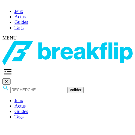
Jeux
Actus
Guides
Tags
MENU
✖
Valider
Jeux
Actus
Guides
Tags