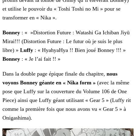
promis devant la tombe de Ginny qu’il élèverait Bonney)
et utilise le pouvoir du « Toshi Toshi no Mi » pour se
transformer en « Nika ».
Bonney
: « »Distortion Future : Watashi Ga Ichiban Jiyū
Mirai!!! (Distortion Future : Le futur où je suis le plus
libre) »
Luffy
: « HyahyaHya !! Bien joué Bonney
!!! »
Bonney
: « Je l’ai fait !! »
Dans la double page épique finale du chapitre,
nous
voyons Bonney géante en « Nika form »
(avec la même
pose que Luffy sur la couverture du Volume 106 de One
Piece) ainsi que Luffy
géant utilisant « Gear 5 » (Luffy rit
comme la première fois que nous avons vu « Gear 5 » à
Onigashima).