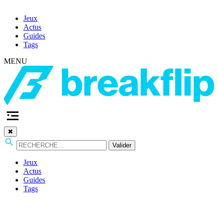
Jeux
Actus
Guides
Tags
MENU
✖
Valider
Jeux
Actus
Guides
Tags