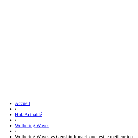
Accueil
›
Hub Actualité
›
Wuthering Waves
›
Wuthering Waves vs Genshin Impact, quel est le meilleur jeu