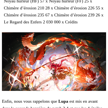
Noyau hurleur (HF)
57 x Noyau hurleur (FF)
25 x
Chimère d’érosion 210
28 x Chimère d’érosion 226
55 x
Chimère d’érosion 235
67 x Chimère d’érosion 239
26 x
Le Regard des Enfers
2 030 000 x Crédits
Enfin, nous vous rappelons que
Lupa
est mis en avant