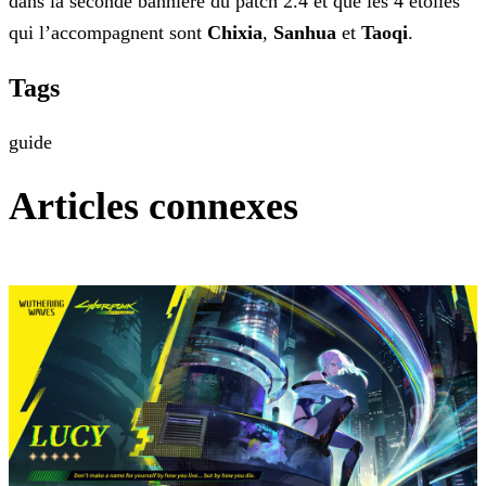
dans la seconde bannière du patch 2.4 et que les 4 étoiles
qui l’accompagnent sont
Chixia
,
Sanhua
et
Taoqi
.
Tags
guide
Articles connexes