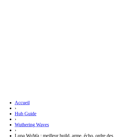
Accueil
›
Hub Guide
›
Wuthering Waves
›
Lupa WuWa : meilleur build, arme, écho, ordre des