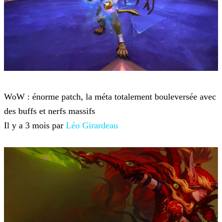
World of Warcraft
WoW : énorme patch, la méta totalement bouleversée avec
des buffs et nerfs massifs
Il y a 3 mois par
Léo Girardeau