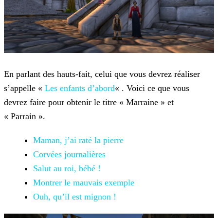
En parlant des hauts-fait, celui que vous devrez réaliser
s’appelle «
Les enfants
d’abord
« . Voici ce que vous
devrez faire pour obtenir le titre « Marraine » et
« Parrain ».
Maman, j’ai raté la pierre
Corvées journalières
Salut au roi, bébé !
Montrer le mauvais exemple
Ouh, qu’il est mignon !