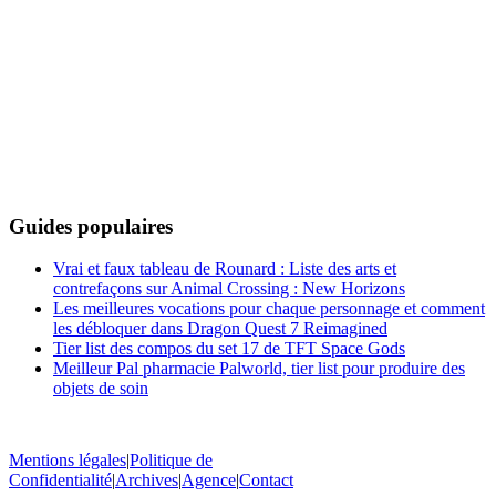
Guides populaires
Vrai et faux tableau de Rounard : Liste des arts et
contrefaçons sur Animal Crossing : New Horizons
Les meilleures vocations pour chaque personnage et comment
les débloquer dans Dragon Quest 7 Reimagined
Tier list des compos du set 17 de TFT Space Gods
Meilleur Pal pharmacie Palworld, tier list pour produire des
objets de soin
Mentions légales
|
Politique de
Confidentialité
|
Archives
|
Agence
|
Contact