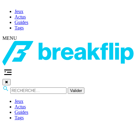
Jeux
Actus
Guides
Tags
MENU
✖
Valider
Jeux
Actus
Guides
Tags