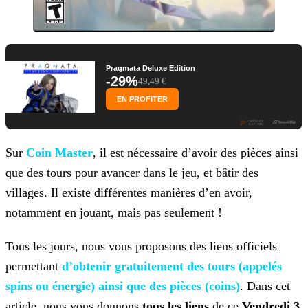
Pragmata Deluxe Edition
-29%
49,49 €
EN PROFITER
Sur
Coin Master
, il est nécessaire d’avoir des pièces ainsi
que des tours pour avancer dans le jeu, et bâtir des
villages. Il existe différentes
manières d’en avoir,
notamment en jouant, mais pas seulement !
Tous les jours, nous vous proposons des liens officiels
permettant
d’obtenir gratuitement des tours (appelés
spins ou énergie) ainsi que des pièces (coins)
. Dans cet
article, nous vous donnons
tous les
liens
de ce
Vendredi 3