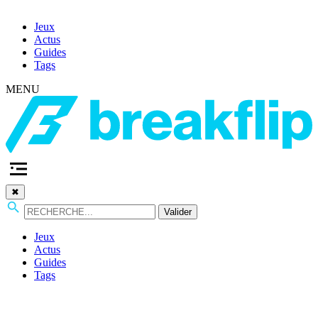
Jeux
Actus
Guides
Tags
MENU
✖
Valider
Jeux
Actus
Guides
Tags