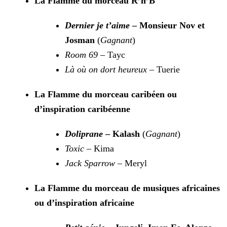
La Flamme du morceau R’n’B
Dernier je t’aime
– Monsieur Nov et
Josman
(
Gagnant
)
Room 69
– Tayc
Là où on dort heureux
– Tuerie
La Flamme du morceau caribéen ou
d’inspiration caribéenne
Doliprane
– Kalash
(
Gagnant
)
Toxic
– Kima
Jack Sparrow
– Meryl
La Flamme du morceau de musiques africaines
ou d’inspiration africaine