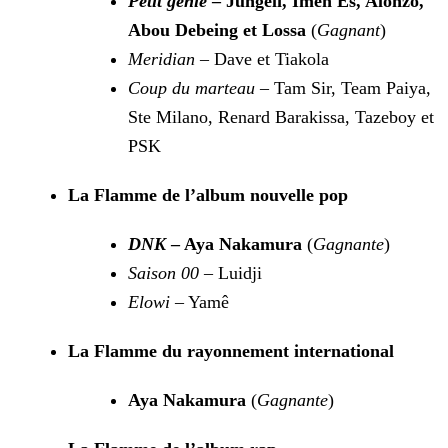
Petit génie
– Jungeli, Imen Es, Alonzo,
Abou Debeing et Lossa
(
Gagnant
)
Meridian
– Dave et Tiakola
Coup du marteau
– Tam Sir, Team Paiya,
Ste Milano, Renard Barakissa, Tazeboy et
PSK
La Flamme de l’album nouvelle pop
DNK
– Aya Nakamura
(
Gagnante
)
Saison 00
– Luidji
Elowi
– Yamê
La Flamme du rayonnement international
Aya Nakamura
(
Gagnante
)