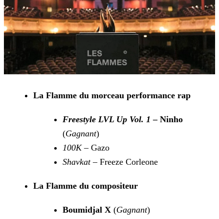
La Flamme du morceau performance rap
Freestyle LVL Up Vol. 1
– Ninho
(
Gagnant
)
100K
– Gazo
Shavkat
– Freeze Corleone
La Flamme du compositeur
Boumidjal X
(
Gagnant
)