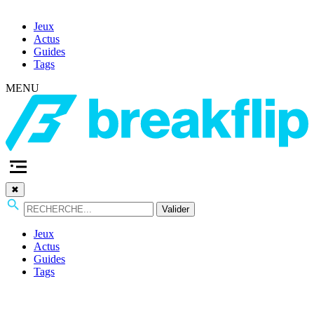
Jeux
Actus
Guides
Tags
MENU
✖
Valider
Jeux
Actus
Guides
Tags