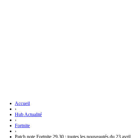
Accueil
›
Hub Actualité
›
Fortnite
›
Patch note Fortnite 29.30 : toutes les nouveautés du 23 avril