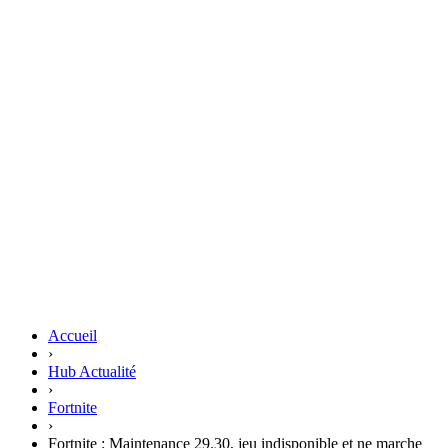
Accueil
›
Hub Actualité
›
Fortnite
›
Fortnite : Maintenance 29.30, jeu indisponible et ne marche