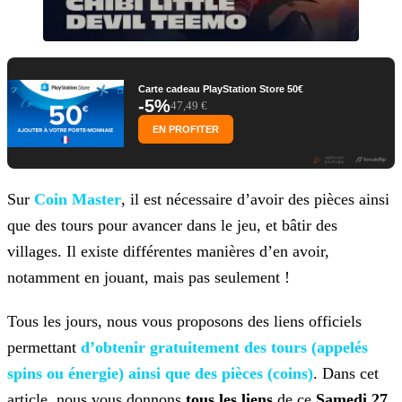
Carte cadeau PlayStation Store 50€
-5%
47,49 €
EN PROFITER
Sur
Coin Master
, il est nécessaire d’avoir des pièces ainsi
que des tours pour avancer dans le jeu, et bâtir des
villages. Il existe différentes
manières d’en avoir,
notamment en jouant, mais pas seulement !
Tous les jours, nous vous proposons des liens officiels
permettant
d’obtenir gratuitement des tours (appelés
spins ou énergie) ainsi que des pièces (coins)
. Dans cet
article, nous vous donnons
tous les
liens
de ce
Samedi 27