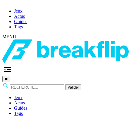
Jeux
Actus
Guides
Tags
MENU
✖
Valider
Jeux
Actus
Guides
Tags