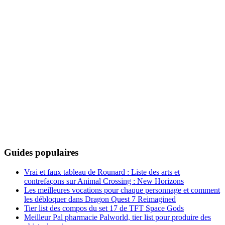
Guides populaires
Vrai et faux tableau de Rounard : Liste des arts et
contrefaçons sur Animal Crossing : New Horizons
Les meilleures vocations pour chaque personnage et comment
les débloquer dans Dragon Quest 7 Reimagined
Tier list des compos du set 17 de TFT Space Gods
Meilleur Pal pharmacie Palworld, tier list pour produire des