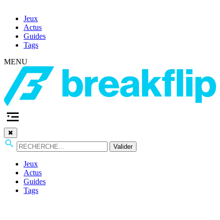
Jeux
Actus
Guides
Tags
MENU
✖
Valider
Jeux
Actus
Guides
Tags