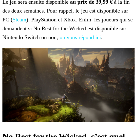
Le jeu sera ensuite disponible
au prix de 39,99 €
à la fin
des deux semaines. Pour rappel, le jeu est disponible
sur
PC (
Steam
), PlayStation et Xbox. Enfin, les joueurs qui se
demandent si No Rest for the Wicked est disponible sur
Nintendo Switch ou non,
on vous répond
ici
.
No Rest for the Wicked, c’est quel