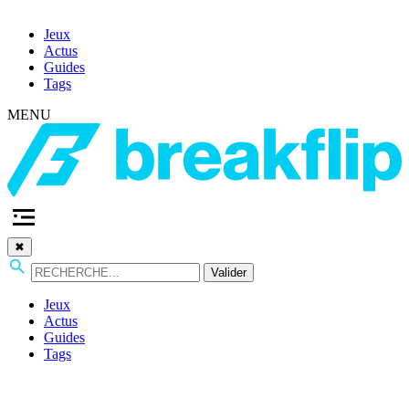
Jeux
Actus
Guides
Tags
MENU
✖
Valider
Jeux
Actus
Guides
Tags