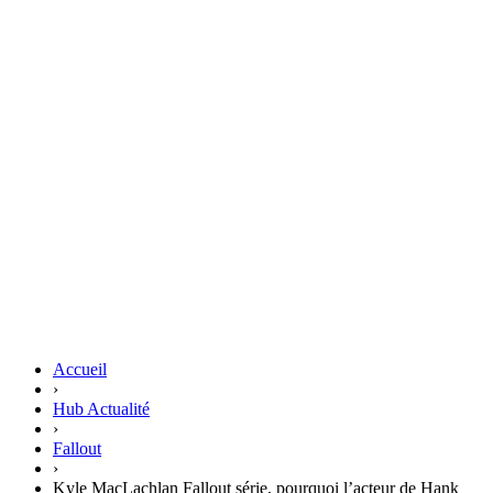
Accueil
›
Hub Actualité
›
Fallout
›
Kyle MacLachlan Fallout série, pourquoi l’acteur de Hank