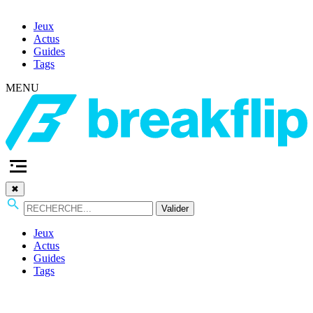
Jeux
Actus
Guides
Tags
MENU
✖
Valider
Jeux
Actus
Guides
Tags