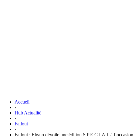
Accueil
›
Hub Actualité
›
Fallout
›
Fallout : Elgato dévoile une édition S.P.E.C.I.A.L à l’occasion