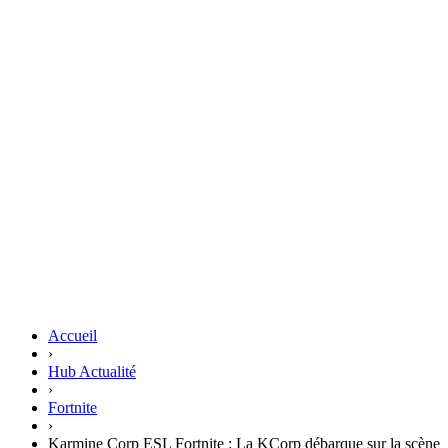
Accueil
›
Hub Actualité
›
Fortnite
›
Karmine Corp ESL Fortnite : La KCorp débarque sur la scène