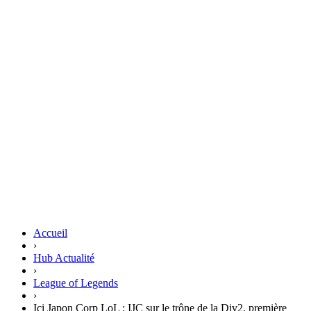
Accueil
›
Hub Actualité
›
League of Legends
›
Ici Japon Corp LoL : IJC sur le trône de la Div2, première