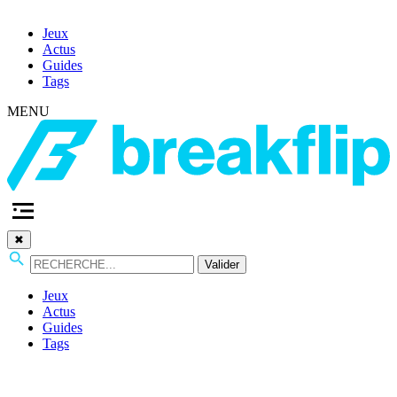
Jeux
Actus
Guides
Tags
MENU
✖
Valider
Jeux
Actus
Guides
Tags