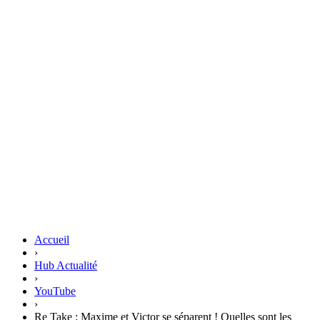
Accueil
›
Hub Actualité
›
YouTube
›
Re Take : Maxime et Victor se séparent ! Quelles sont les