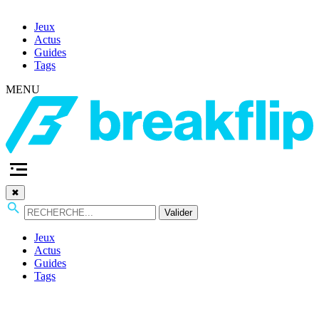
Jeux
Actus
Guides
Tags
MENU
✖
Valider
Jeux
Actus
Guides
Tags