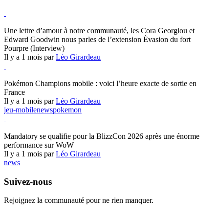
Hearthstone
Une lettre d’amour à notre communauté, les Cora Georgiou et
Edward Goodwin nous parles de l’extension Évasion du fort
Pourpre (Interview)
Il y a 1 mois par
Léo Girardeau
Pokémon Champions
Pokémon Champions mobile : voici l’heure exacte de sortie en
France
Il y a 1 mois par
Léo Girardeau
jeu-mobile
news
pokemon
World of Warcraft
Mandatory se qualifie pour la BlizzCon 2026 après une énorme
performance sur WoW
Il y a 1 mois par
Léo Girardeau
news
Suivez-nous
Rejoignez la communauté pour ne rien manquer.