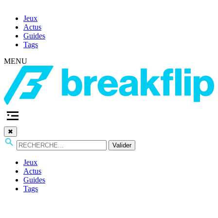
Jeux
Actus
Guides
Tags
MENU
✖
Valider
Jeux
Actus
Guides
Tags