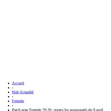
Accueil
›
Hub Actualité
›
Fortnite
›
Patch note Fortnite 29.20 : toutes les nouveautés du 9 avril