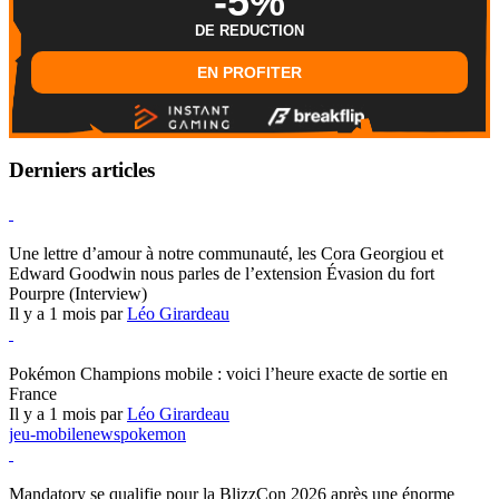
-5%
DE REDUCTION
EN PROFITER
Derniers articles
Hearthstone
Une lettre d’amour à notre communauté, les Cora Georgiou et
Edward Goodwin nous parles de l’extension Évasion du fort
Pourpre (Interview)
Il y a 1 mois par
Léo Girardeau
Pokémon Champions
Pokémon Champions mobile : voici l’heure exacte de sortie en
France
Il y a 1 mois par
Léo Girardeau
jeu-mobile
news
pokemon
World of Warcraft
Mandatory se qualifie pour la BlizzCon 2026 après une énorme