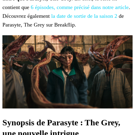
contient que
6 épisodes, comme précisé dans notre article
.
Découvrez également
la date de sortie de la saison 2
de
Parasyte, The
Grey sur Breakflip.
Synopsis de Parasyte : The Grey,
une nouvelle intrigue