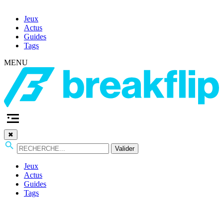
Jeux
Actus
Guides
Tags
MENU
✖
Valider
Jeux
Actus
Guides
Tags