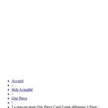
Accueil
›
Hub Actualité
›
One Piece
›
Le pop-up store One Piece Card Game débarque à Paris :