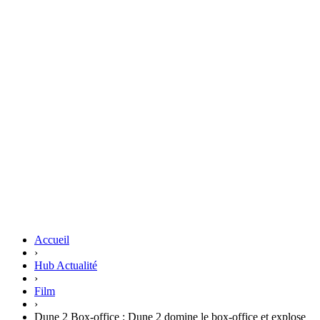
Accueil
›
Hub Actualité
›
Film
›
Dune 2 Box-office : Dune 2 domine le box-office et explose