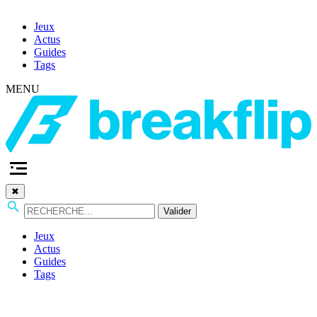
Jeux
Actus
Guides
Tags
MENU
✖
Valider
Jeux
Actus
Guides
Tags