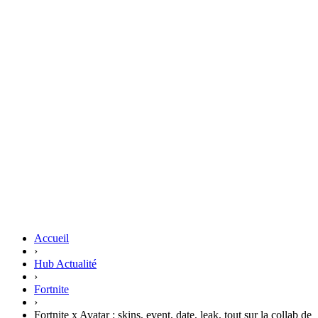
Accueil
›
Hub Actualité
›
Fortnite
›
Fortnite x Avatar : skins, event, date, leak, tout sur la collab de