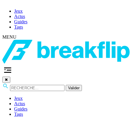
Jeux
Actus
Guides
Tags
MENU
✖
Valider
Jeux
Actus
Guides
Tags