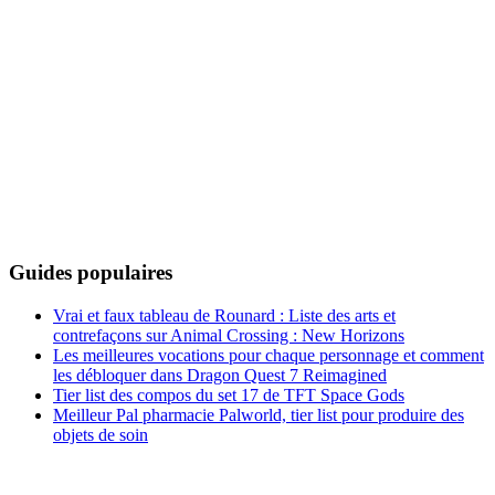
Guides populaires
Vrai et faux tableau de Rounard : Liste des arts et
contrefaçons sur Animal Crossing : New Horizons
Les meilleures vocations pour chaque personnage et comment
les débloquer dans Dragon Quest 7 Reimagined
Tier list des compos du set 17 de TFT Space Gods
Meilleur Pal pharmacie Palworld, tier list pour produire des
objets de soin