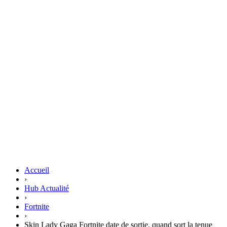
Accueil
›
Hub Actualité
›
Fortnite
›
Skin Lady Gaga Fortnite date de sortie, quand sort la tenue