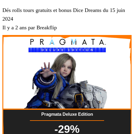
Dice Dreams
Dés rolls tours gratuits et bonus Dice Dreams du 15 juin
2024
Il y a 2 ans par Breakflip
Pragmata Deluxe Edition
-29%