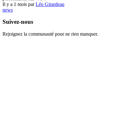
Il y a 1 mois par
Léo Girardeau
news
Suivez-nous
Rejoignez la communauté pour ne rien manquer.