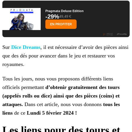
Pragmata Deluxe Edition
-29%
49,49 €
EN PROFITER
Sur
Dice Dreams
, il est nécessaire d’avoir des pièces ainsi
que des dés pour avancer dans le jeu et
restaurer vos
royaumes.
Tous les jours, nous vous proposons différents liens
officiels permettant
d’obtenir gratuitement des tours
(appelés rolls ou dice) ainsi que des pièces (coins) et
attaques.
Dans cet
article, nous vous donnons
tous les
liens
de ce
Lundi 5 février 2024 !
Les liens pour des tours et