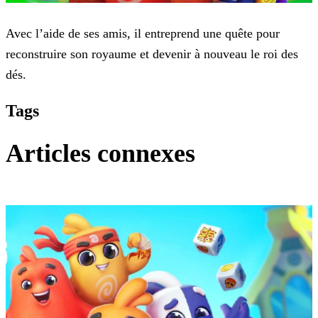
Avec l’aide de ses amis, il entreprend une quête pour
reconstruire son royaume et devenir à nouveau le roi des
dés.
Tags
Articles connexes