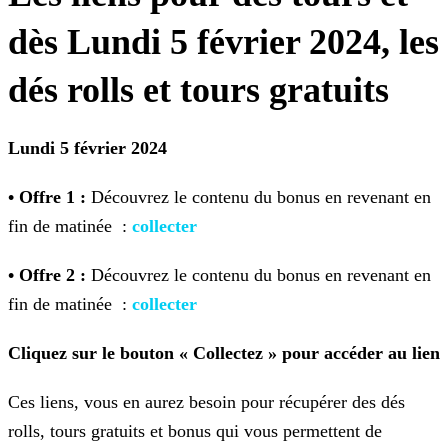
dès Lundi 5 février 2024, les
dés rolls et tours gratuits
Lundi 5 février 2024
• Offre 1 :
Découvrez le contenu du bonus en revenant en
fin de matinée :
collecter
• Offre 2 :
Découvrez le contenu du bonus en revenant en
fin de matinée :
collecter
Cliquez sur le bouton « Collectez » pour accéder au lien
Ces liens, vous en aurez besoin pour récupérer des dés
rolls, tours gratuits et bonus qui vous permettent de