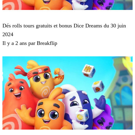
Dice Dreams
Dés rolls tours gratuits et bonus Dice Dreams du 30 juin
2024
Il y a 2 ans par Breakflip