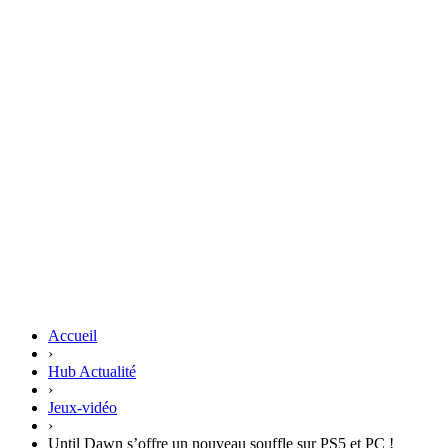
Accueil
›
Hub Actualité
›
Jeux-vidéo
›
Until Dawn s’offre un nouveau souffle sur PS5 et PC !