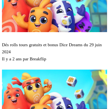
Dice Dreams
Dés rolls tours gratuits et bonus Dice Dreams du 29 juin
2024
Il y a 2 ans par Breakflip