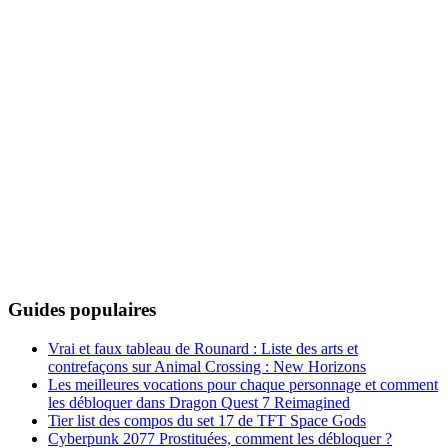
Guides populaires
Vrai et faux tableau de Rounard : Liste des arts et
contrefaçons sur Animal Crossing : New Horizons
Les meilleures vocations pour chaque personnage et comment
les débloquer dans Dragon Quest 7 Reimagined
Tier list des compos du set 17 de TFT Space Gods
Cyberpunk 2077 Prostituées, comment les débloquer ?